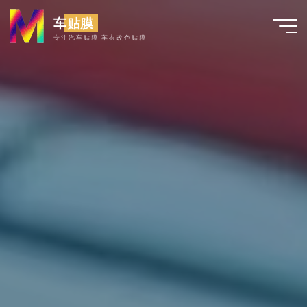
跳
车贴膜
至
专注汽车贴膜 车衣改色贴膜
内
容